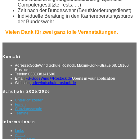
Computergestützte Tests, …)
Zeit nach der Bundeswehr (Berufsförderungsdienst)
Individuelle Beratung in den Karriereberatungsbüros
der Bundeswehr
Vielen Dank für zwei ganz tolle Veranstaltungen.
Kontakt
Adresse:
GodeWind Schule Rostock, Maxim-Gorki-Straße 68, 18106
Rostock
Telefon:
0381/38141600
Email:
FS-GodeWind@Rostock.de
Opens in your application
Website:
godewindschule-rostock.de
Schuljahr 2025/2026
Unterrichtszeiten
Ferien
Ganztagsschule
Termine
Informationen
Links
Archiv