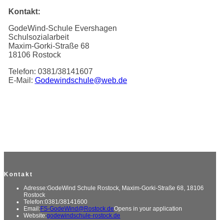
Kontakt:
GodeWind-Schule Evershagen
Schulsozialarbeit
Maxim-Gorki-Straße 68
18106 Rostock
Telefon: 0381/38141607
E-Mail:
Godewindschule@web.de
Kontakt
Adresse:
GodeWind Schule Rostock, Maxim-Gorki-Straße 68, 18106
Rostock
Telefon:
0381/38141600
Email:
FS-GodeWind@Rostock.de
Opens in your application
Website:
godewindschule-rostock.de