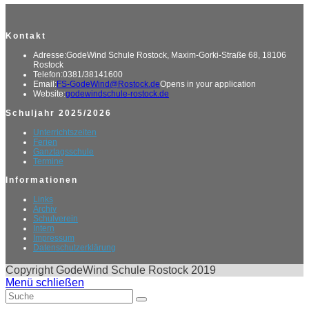
Kontakt
Adresse:
GodeWind Schule Rostock, Maxim-Gorki-Straße 68, 18106
Rostock
Telefon:
0381/38141600
Email:
FS-GodeWind@Rostock.de
Opens in your application
Website:
godewindschule-rostock.de
Schuljahr 2025/2026
Unterrichtszeiten
Ferien
Ganztagsschule
Termine
Informationen
Links
Archiv
Schulverein
Intern
Impressum
Datenschutzerklärung
Copyright GodeWind Schule Rostock 2019
Menü schließen