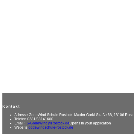
Kontakt
Adresse:
GodeWind Schule Rostock, Maxim-Gorki-Straße 68, 18106 Rost
Telefon:
0381/38141600
Email:
FS-GodeWind@Rostock.de
Opens in your application
Website:
godewindschule-rostock.de