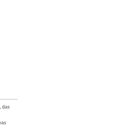
, das
was