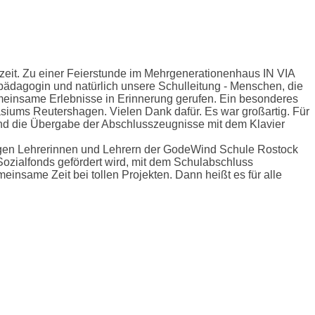
eit. Zu einer Feierstunde im Mehrgenerationenhaus IN VIA
pädagogin und natürlich unsere Schulleitung - Menschen, die
emeinsame Erlebnisse in Erinnerung gerufen. Ein besonderes
siums Reutershagen. Vielen Dank dafür. Es war großartig. Für
und die Übergabe der Abschlusszeugnisse mit dem Klavier
igen Lehrerinnen und Lehrern der GodeWind Schule Rostock
Sozialfonds gefördert wird, mit dem Schulabschluss
insame Zeit bei tollen Projekten. Dann heißt es für alle