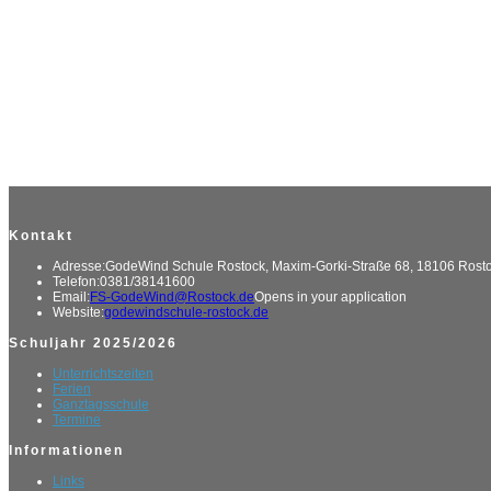
Kontakt
Adresse:
GodeWind Schule Rostock, Maxim-Gorki-Straße 68, 18106 Rost
Telefon:
0381/38141600
Email:
FS-GodeWind@Rostock.de
Opens in your application
Website:
godewindschule-rostock.de
Schuljahr 2025/2026
Unterrichtszeiten
Ferien
Ganztagsschule
Termine
Informationen
Links