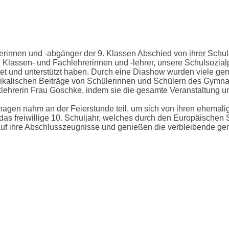
innen und -abgänger der 9. Klassen Abschied von ihrer Schulz
 Klassen- und Fachlehrerinnen und -lehrer, unsere Schulsozial
itet und unterstützt haben. Durch eine Diashow wurden viele g
usikalischen Beiträge von Schülerinnen und Schülern des Gymna
klehrerin Frau Goschke, indem sie die gesamte Veranstaltung 
gen nahm an der Feierstunde teil, um sich von ihren ehemal
as freiwillige 10. Schuljahr, welches durch den Europäischen 
uf ihre Abschlusszeugnisse und genießen die verbleibende geme