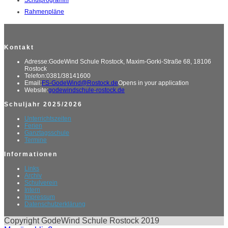
Rahmenpläne
Kontakt
Adresse:
GodeWind Schule Rostock, Maxim-Gorki-Straße 68, 18106
Rostock
Telefon:
0381/38141600
Email:
FS-GodeWind@Rostock.de
Opens in your application
Website:
godewindschule-rostock.de
Schuljahr 2025/2026
Unterrichtszeiten
Ferien
Ganztagsschule
Termine
Informationen
Links
Archiv
Schulverein
Intern
Impressum
Datenschutzerklärung
Copyright GodeWind Schule Rostock 2019