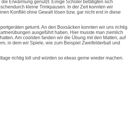
ür die Erwärmung genutzt.
Einige Schüler betätigten sich
schendurch kleine Trinkpausen. In der Zeit konnten wir
n Konflikt ohne Gewalt lösen bzw. gar nicht erst in diese
portgeräten geturnt. An den Boxsäcken konnten wir uns richtig
rtnerübungen ausgeführt haben. Hier musste man ziemlich
atten. Am coolsten fanden wir die Übung mit den Matten, auf
n, in dem wir Spiele, wie zum Beispiel Zweifelderball und
ttage richtig toll und würden so etwas gerne wieder machen.