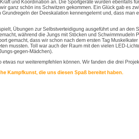
 Kraft und Koordination an. Die Sportgeräte wurden ebenfalls f
d wir ganz schön ins Schwitzen gekommen. Ein Glück gab es zwi
Grundregeln der Deeskalation kennengelernt und, dass man eine
pielt, Übungen zur Selbstverteidigung ausgeführt und an den S
emacht, während die Jungs mit Stöcken und Schwimmnudeln Pa
ort gemacht, dass wir schon nach dem ersten Tag Muskelkater h
en mussten. Toll war auch der Raum mit den vielen LED-Lichter
. Jungs-gegen-Mädchen).
o etwas nur weiterempfehlen können. Wir fanden die drei Projek
sche Kampfkunst, die uns diesen Spaß bereitet haben.