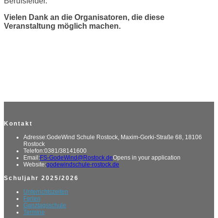
Berufsfelder.
Vielen Dank an die Organisatoren, die diese
Veranstaltung möglich machen.
Kontakt
Adresse:
GodeWind Schule Rostock, Maxim-Gorki-Straße 68, 18106
Rostock
Telefon:
0381/38141600
Email:
FS-GodeWind@Rostock.de
Opens in your application
Website:
godewindschule-rostock.de
Schuljahr 2025/2026
Unterrichtszeiten
Ferien
Ganztagsschule
Termine